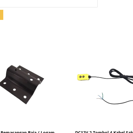
Tampilkan Detail
Tampilkan Detail
 Pemasangan Baja / Logam
DC12V 2 Tombol 4 Kabel Sak