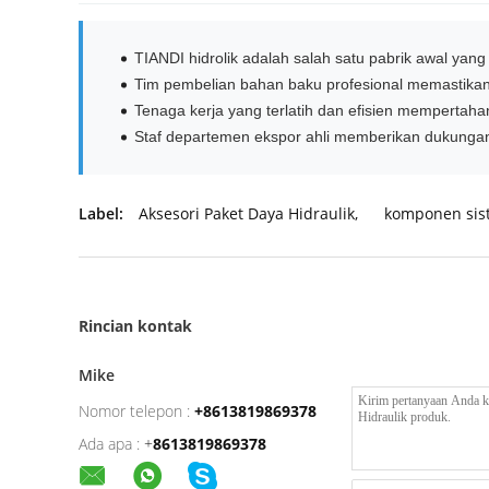
TIANDI hidrolik adalah salah satu pabrik awal yan
Tim pembelian bahan baku profesional memastikan 
Tenaga kerja yang terlatih dan efisien mempertaha
Staf departemen ekspor ahli memberikan dukungan
Label:
Aksesori Paket Daya Hidraulik
,
komponen sist
Rincian kontak
Mike
Nomor telepon :
+8613819869378
Ada apa :
+
8613819869378