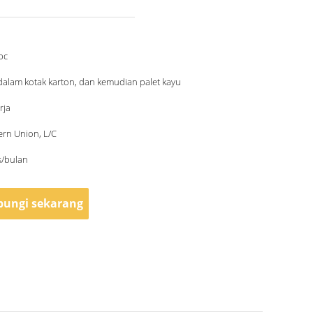
pc
alam kotak karton, dan kemudian palet kayu
rja
ern Union, L/C
s/bulan
ungi sekarang