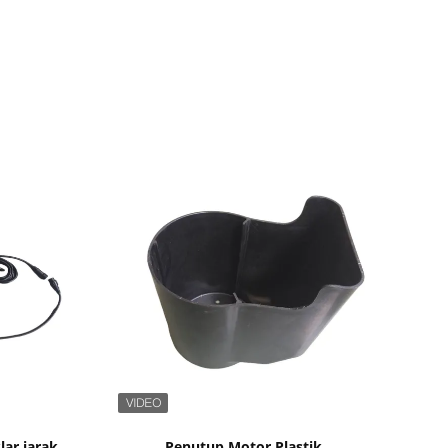
Tampilkan Detail
lar jarak
Penutup Motor Plastik