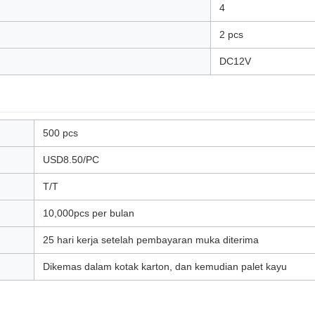
4
2 pcs
DC12V
500 pcs
USD8.50/PC
T/T
10,000pcs per bulan
25 hari kerja setelah pembayaran muka diterima
Dikemas dalam kotak karton, dan kemudian palet kayu