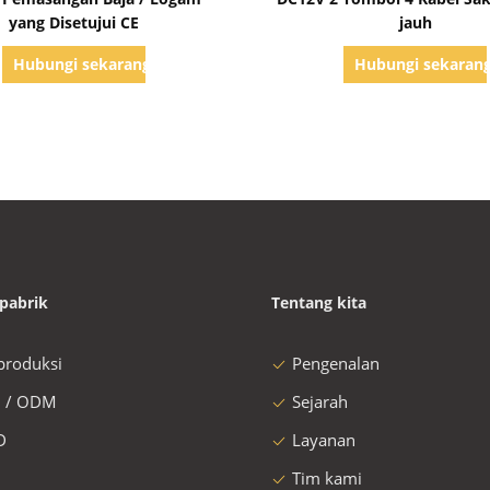
yang Disetujui CE
jauh
Hubungi sekarang
Hubungi sekaran
pabrik
Tentang kita
 produksi
Pengenalan
 / ODM
Sejarah
D
Layanan
Tim kami