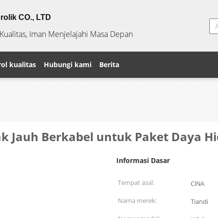
rolik CO., LTD
alitas, Iman Menjelajahi Masa Depan
ol kualitas
Hubungi kami
Berita
ak Jauh Berkabel untuk Paket Daya Hi
Informasi Dasar
Tempat asal:
CINA
Nama merek:
Tiandi