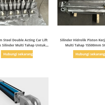
Tampilkan Detail
Tampilkan Detail
Steel Double Acting Car Lift
Silinder Hidrolik Piston Ke
k Silinder Multi Tahap Untuk
Multi Tahap 15500mm S
Otomatis
Maksimum
Hubungi sekarang
Hubungi sekaran