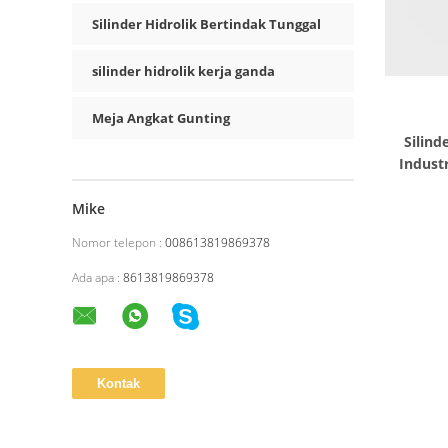
Silinder Hidrolik Bertindak Tunggal
silinder hidrolik kerja ganda
Meja Angkat Gunting
Silind
Indust
Mike
Nomor telepon :
008613819869378
Ada apa :
8613819869378