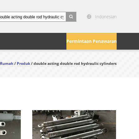
Indonesian
search
Permintaan Penawaran
Rumah
/
Produk
/ double acting double rod hydraulic cylinders