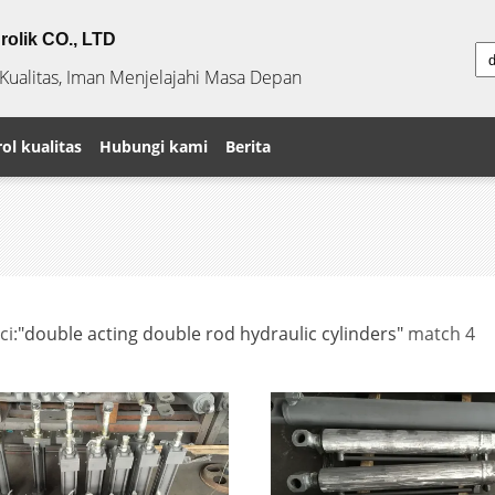
rolik CO., LTD
alitas, Iman Menjelajahi Masa Depan
ol kualitas
Hubungi kami
Berita
ci:
"double acting double rod hydraulic cylinders"
match 4
s